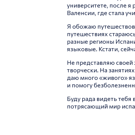
университете, после я р
Валенсии, где стала уч
Я обожаю путешествова
путешествиях стараюсь
разные регионы Испани
языковые. Кстати, сейч
Не представляю своей 
творчески. На занятия
даю много «живого» яз
и помогу безболезненн
Буду рада видеть тебя
потрясающий мир испа