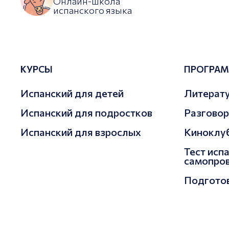
Онлайн-школа
испанского языка
КУРСЫ
ПРОГРА
Испанский для детей
Литерат
Испанский для подростков
Разговор
Испанский для взрослых
Киноклуб
Тест исп
самопро
Подготов