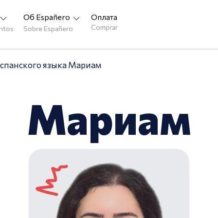
Об Españero
Оплата
Comprar
entos
Sobre Españero
спанского языка Мариам
Мариам