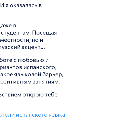
И я оказалась в
Даже в
 студентам. Посещая
местности, но и
алузский акцент…
аботе с любовью и
риантов испанского,
такое языковой барьер,
позитивным занятиям!
льствием открою тебе
атели испанского языка