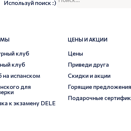
Используй поиск :)
ММЫ
ЦЕНЫ И АКЦИИ
урный клуб
Цены
ный клуб
Приведи друга
 на испанском
Скидки и акции
анского для
Горящие предложени
верки
Подарочные сертифи
ка к экзамену DELE