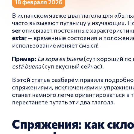
18 февраля 2026
В испанском языке два глагола для «быть
часто вызывают путаницу у изучающих. Н
ser
описывает постоянные характеристики
estar
— временные состояния и положени
использование меняет смысл!
Пример:
La sopa es buena
(суп хороший по 
está buena
(суп вкусный сейчас).
В этой статье разберём правила подробно
спряжениями, исключениями и упражнени
станет намного легче ориентироваться в т
перестанете путать эти два глагола.
Спряжения: как скл