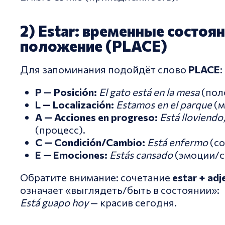
2) Estar: временные состоян
положение (PLACE)
Для запоминания подойдёт слово
PLACE
:
P — Posición:
El gato está en la mesa
(пол
L — Localización:
Estamos en el parque
(м
A — Acciones en progreso:
Está lloviendo
(процесс).
C — Condición/Cambio:
Está enfermo
(со
E — Emociones:
Estás cansado
(эмоции/с
Обратите внимание: сочетание
estar + adj
означает «выглядеть/быть в состоянии»:
Está guapo hoy
— красив сегодня.