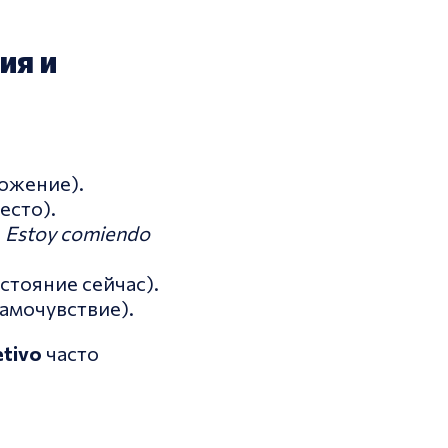
ия и
ожение).
есто).
,
Estoy comiendo
стояние сейчас).
амочувствие).
etivo
часто