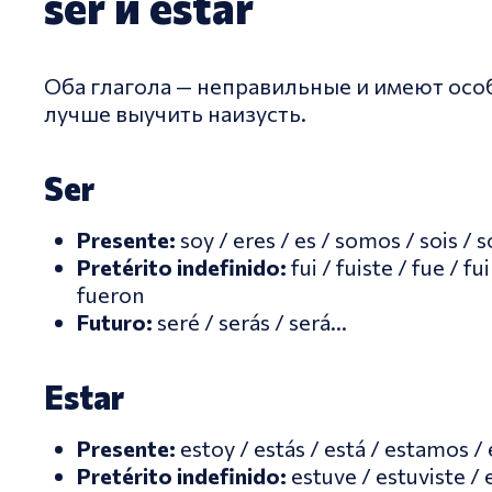
ser и estar
Оба глагола — неправильные и имеют ос
лучше выучить наизусть.
Ser
Presente:
soy / eres / es / somos / sois / 
Pretérito indefinido:
fui / fuiste / fue / fu
fueron
Futuro:
seré / serás / será...
Estar
Presente:
estoy / estás / está / estamos / 
Pretérito indefinido:
estuve / estuviste / 