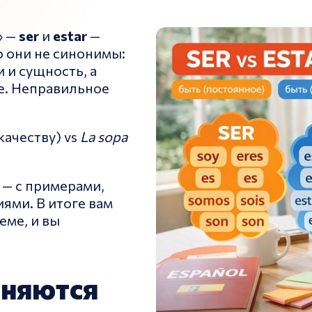
» —
ser
и
estar
—
о они не синонимы:
 и сущность, а
е. Неправильное
качеству) vs
La sopa
 — с примерами,
ями. В итоге вам
еме, и вы
оняются