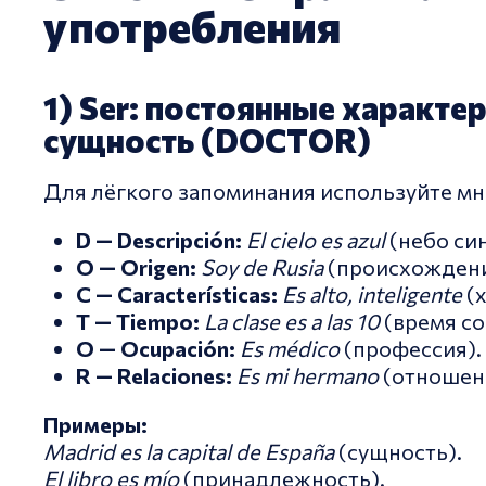
употребления
1) Ser: постоянные характе
сущность (DOCTOR)
Для лёгкого запоминания используйте м
D — Descripción:
El cielo es azul
(небо син
O — Origen:
Soy de Rusia
(происхождени
C — Características:
Es alto, inteligente
(х
T — Tiempo:
La clase es a las 10
(время со
O — Ocupación:
Es médico
(профессия).
R — Relaciones:
Es mi hermano
(отношен
Примеры:
Madrid es la capital de España
(сущность).
El libro es mío
(принадлежность).