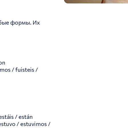
обые формы. Их
son
imos / fuisteis /
estáis / están
estuvo / estuvimos /