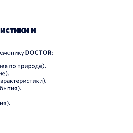
ристики и
немонику
DOCTOR
:
ее по природе).
е).
арактеристики).
бытия).
ия).