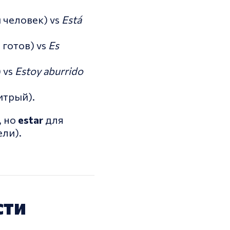
 человек) vs
Está
 готов) vs
Es
 vs
Estoy aburrido
итрый).
, но
estar
для
ели).
сти