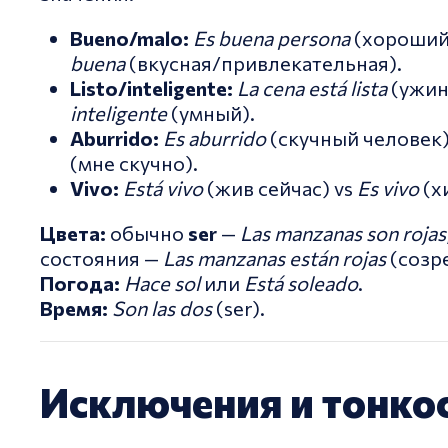
Bueno/malo:
Es buena persona
(хороший
buena
(вкусная/привлекательная).
Listo/inteligente:
La cena está lista
(ужин
inteligente
(умный).
Aburrido:
Es aburrido
(скучный человек)
(мне скучно).
Vivo:
Está vivo
(жив сейчас) vs
Es vivo
(х
Цвета:
обычно
ser
—
Las manzanas son rojas
состояния —
Las manzanas están rojas
(созр
Погода:
Hace sol
или
Está soleado
.
Время:
Son las dos
(ser).
Исключения и тонко