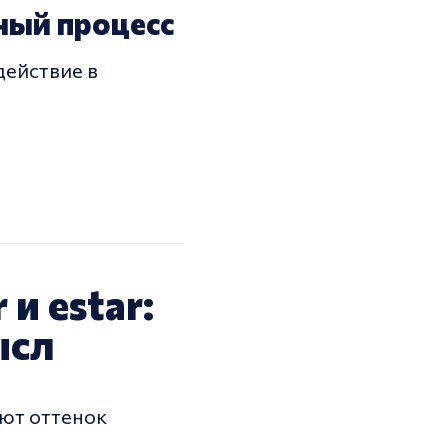
ьный процесс
действие в
и estar:
ысл
ют оттенок