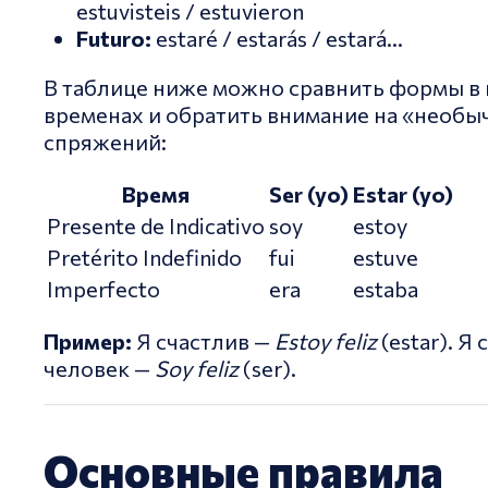
estuvisteis / estuvieron
Futuro:
estaré / estarás / estará...
В таблице ниже можно сравнить формы в
временах и обратить внимание на «необы
спряжений:
Время
Ser (yo)
Estar (yo)
Presente de Indicativo
soy
estoy
Pretérito Indefinido
fui
estuve
Imperfecto
era
estaba
Пример:
Я счастлив —
Estoy feliz
(estar). Я
человек —
Soy feliz
(ser).
Основные правила