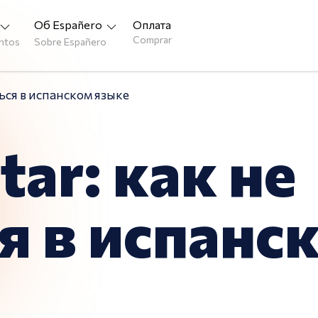
Об Españero
Оплата
Comprar
entos
Sobre Españero
ться в испанском языке
tar: как не
я в испанс