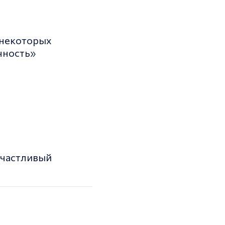
 некоторых
чность»
 счастливый