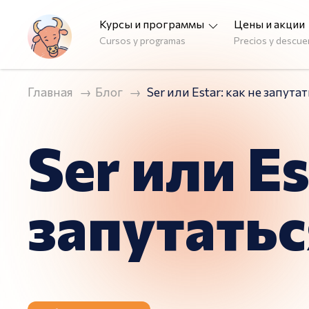
Курсы и программы
Цены и акции
Cursos y programas
Precios y descu
Главная
Блог
Ser или Estar: как не запута
Ser или Es
запутатьс