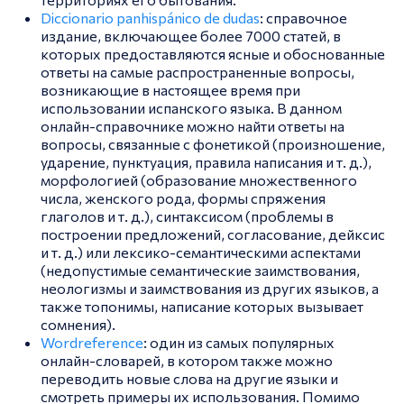
Diccionario panhispánico de dudas
: справочное
издание, включающее более 7000 статей, в
которых предоставляются ясные и обоснованные
ответы на самые распространенные вопросы,
возникающие в настоящее время при
использовании испанского языка. В данном
онлайн-справочнике можно найти ответы на
вопросы, связанные с фонетикой (произношение,
ударение, пунктуация, правила написания и т. д.),
морфологией (образование множественного
числа, женского рода, формы спряжения
глаголов и т. д.), синтаксисом (проблемы в
построении предложений, согласование, дейксис
и т. д.) или лексико-семантическими аспектами
(недопустимые семантические заимствования,
неологизмы и заимствования из других языков, а
также топонимы, написание которых вызывает
сомнения).
Wordreference
: один из самых популярных
онлайн-словарей, в котором также можно
переводить новые слова на другие языки и
смотреть примеры их использования. Помимо