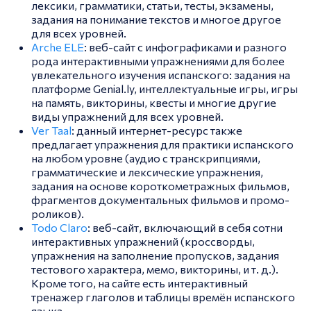
лексики, грамматики, статьи, тесты, экзамены,
задания на понимание текстов и многое другое
для всех уровней.
Arche ELE
: веб-сайт с инфографиками и разного
рода интерактивными упражнениями для более
увлекательного изучения испанского: задания на
платформе Genial.ly, интеллектуальные игры, игры
на память, викторины, квесты и многие другие
виды упражнений для всех уровней.
Ver Taal
: данный интернет-ресурс также
предлагает упражнения для практики испанского
на любом уровне (аудио с транскрипциями,
грамматические и лексические упражнения,
задания на основе короткометражных фильмов,
фрагментов документальных фильмов и промо-
роликов).
Todo Claro
: веб-сайт, включающий в себя сотни
интерактивных упражнений (кроссворды,
упражнения на заполнение пропусков, задания
тестового характера, мемо, викторины, и т. д.).
Кроме того, на сайте есть интерактивный
тренажер глаголов и таблицы времён испанского
языка.