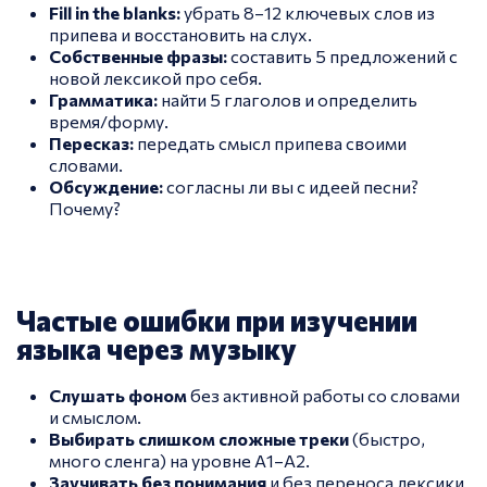
Fill in the blanks:
убрать 8–12 ключевых слов из
припева и восстановить на слух.
Собственные фразы:
составить 5 предложений с
новой лексикой про себя.
Грамматика:
найти 5 глаголов и определить
время/форму.
Пересказ:
передать смысл припева своими
словами.
Обсуждение:
согласны ли вы с идеей песни?
Почему?
Частые ошибки при изучении
языка через музыку
Слушать фоном
без активной работы со словами
и смыслом.
Выбирать слишком сложные треки
(быстро,
много сленга) на уровне A1–A2.
Заучивать без понимания
и без переноса лексики