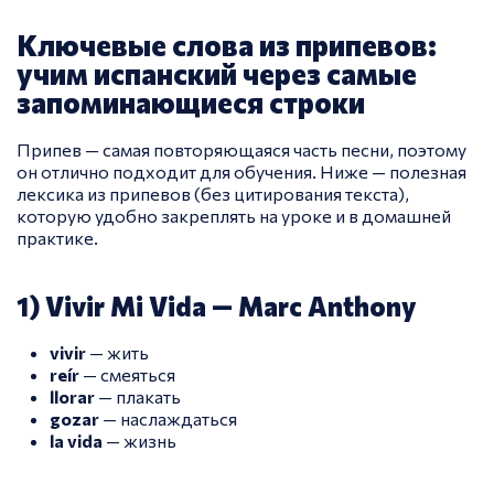
Ключевые слова из припевов:
учим испанский через самые
запоминающиеся строки
Припев — самая повторяющаяся часть песни, поэтому
он отлично подходит для обучения. Ниже — полезная
лексика из припевов (без цитирования текста),
которую удобно закреплять на уроке и в домашней
практике.
1) Vivir Mi Vida — Marc Anthony
vivir
— жить
reír
— смеяться
llorar
— плакать
gozar
— наслаждаться
la vida
— жизнь