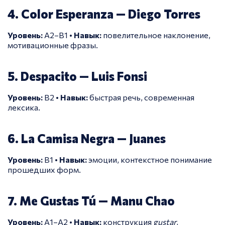
4. Color Esperanza — Diego Torres
Уровень:
A2–B1 •
Навык:
повелительное наклонение,
мотивационные фразы.
5. Despacito — Luis Fonsi
Уровень:
B2 •
Навык:
быстрая речь, современная
лексика.
6. La Camisa Negra — Juanes
Уровень:
B1 •
Навык:
эмоции, контекстное понимание
прошедших форм.
7. Me Gustas Tú — Manu Chao
Уровень:
A1–A2 •
Навык:
конструкция
gustar
,