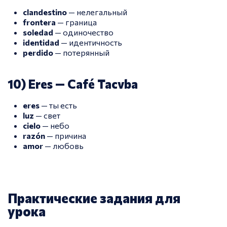
clandestino
— нелегальный
frontera
— граница
soledad
— одиночество
identidad
— идентичность
perdido
— потерянный
10) Eres — Café Tacvba
eres
— ты есть
luz
— свет
cielo
— небо
razón
— причина
amor
— любовь
Практические задания для
урока