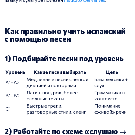
Как правильно учить испанский
с помощью песен
1) Подбирайте песни под уровень
Уровень
Какие песни выбирать
Цель
Медленные песни с чёткой
База лексики +
A1–A2
дикцией и повторами
слух
Латин-поп, рок, более
Грамматика в
B1–B2
сложные тексты
контексте
Быстрые треки,
Понимание
C1
разговорные стили, сленг
«живой» речи
2) Работайте по схеме «слушаю →