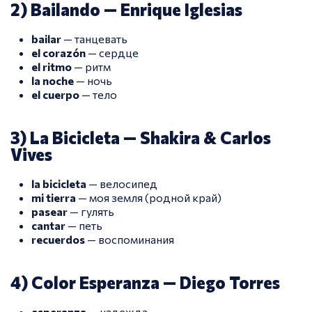
2) Bailando — Enrique Iglesias
bailar
— танцевать
el corazón
— сердце
el ritmo
— ритм
la noche
— ночь
el cuerpo
— тело
3) La Bicicleta — Shakira & Carlos
Vives
la bicicleta
— велосипед
mi tierra
— моя земля (родной край)
pasear
— гулять
cantar
— петь
recuerdos
— воспоминания
4) Color Esperanza — Diego Torres
esperanza
— надежда