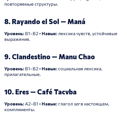
повторяемые структуры.
8. Rayando el Sol — Maná
Уровень:
B1–B2 •
Навык:
лексика чувств, устойчивые
выражения.
9. Clandestino — Manu Chao
Уровень:
B1–B2 •
Навык:
социальная лексика,
прилагательные.
10. Eres — Café Tacvba
Уровень:
A2–B1 •
Навык:
глагол
ser
в настоящем,
комплименты.