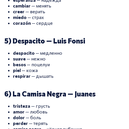
cambiar
— менять
creer
— верить
miedo
— страх
corazón
— сердце
5) Despacito — Luis Fonsi
despacito
— медленно
suave
— нежно
besos
— поцелуи
piel
— кожа
respirar
— дышать
6) La Camisa Negra — Juanes
tristeza
— грусть
amor
— любовь
dolor
— боль
perder
— терять
camisa negra
— чёрная рубашка