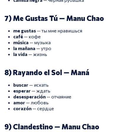
7) Me Gustas Tú — Manu Chao
me gustas
— ты мне нравишься
café
— кофе
música
— музыка
la mañana
— утро
la vida
— жизнь
8) Rayando el Sol — Maná
buscar
— искать
esperar
— ждать
desesperación
— отчаяние
amor
— любовь
corazón
— сердце
9) Clandestino — Manu Chao