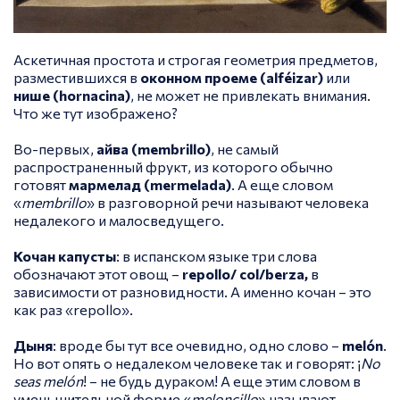
Аскетичная простота и строгая геометрия предметов,
разместившихся в
оконном проеме (
alféizar)
или
нише (hornacina)
, не может не привлекать внимания.
Что же тут изображено?
Во-первых,
айва (
membrillo
)
, не самый
распространенный фрукт, из которого обычно
готовят
мармелад (
mermelada)
. А еще словом
«
membrillo
» в разговорной речи называют человека
недалекого и малосведущего.
Кочан капусты
: в испанском языке три слова
обозначают этот овощ –
repollo/ col/berza
,
в
зависимости от разновидности. А именно кочан – это
как раз «repollo».
Дыня
: вроде бы тут все очевидно, одно слово –
melón
.
Но вот опять о недалеком человеке так и говорят: ¡
No
seas melón
! – не будь дураком! А еще этим словом в
уменьшительной форме «
meloncillo
» называют