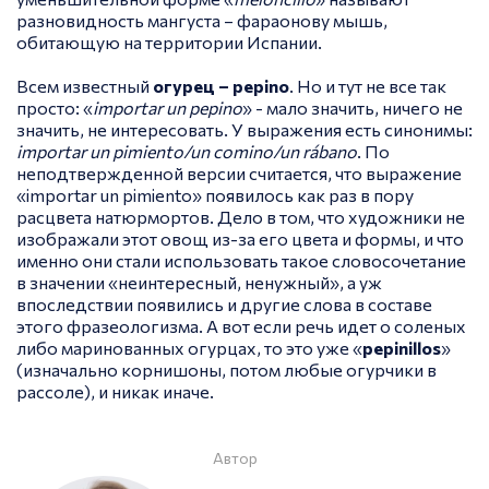
разновидность мангуста – фараонову мышь,
обитающую на территории Испании.
Всем известный
огурец –
pepino
. Но и тут не все так
просто: «
importar un pepino
» - мало значить, ничего не
значить, не интересовать. У выражения есть синонимы:
importar un pimiento/un comino/un rábano
. По
неподтвержденной версии считается, что выражение
«importar un pimiento» появилось как раз в пору
расцвета натюрмортов. Дело в том, что художники не
изображали этот овощ из-за его цвета и формы, и что
именно они стали использовать такое словосочетание
в значении «неинтересный, ненужный», а уж
впоследствии появились и другие слова в составе
этого фразеологизма. А вот если речь идет о соленых
либо маринованных огурцах, то это уже «
pepinillos
»
(изначально корнишоны, потом любые огурчики в
рассоле), и никак иначе.
Автор