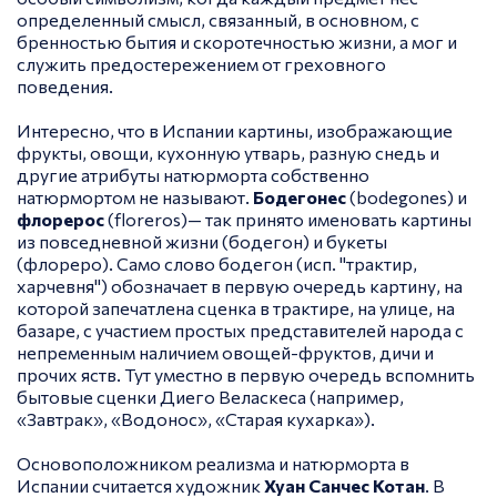
определенный смысл, связанный, в основном, с
бренностью бытия и скоротечностью жизни, а мог и
служить предостережением от греховного
поведения.
Интересно, что в Испании картины, изображающие
фрукты, овощи, кухонную утварь, разную снедь и
другие атрибуты натюрморта собственно
натюрмортом не называют.
Бодегонес
(bodegones) и
флорерос
(floreros)— так принято именовать картины
из повседневной жизни (бодегон) и букеты
(флореро). Само слово бодегон (исп. "трактир,
харчевня") обозначает в первую очередь картину, на
которой запечатлена сценка в трактире, на улице, на
базаре, с участием простых представителей народа с
непременным наличием овощей-фруктов, дичи и
прочих яств. Тут уместно в первую очередь вспомнить
бытовые сценки Диего Веласкеса (например,
«Завтрак», «Водонос», «Старая кухарка»).
Основоположником реализма и натюрморта в
Испании считается художник
Хуан Санчес Котан
. В