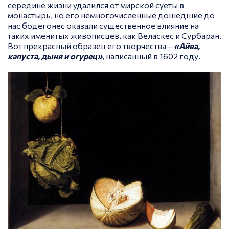
середине жизни удалился от мирской суеты в
монастырь, но его немногочисленные дошедшие до
нас бодегонес оказали существенное влияние на
таких именитых живописцев, как Веласкес и Сурбаран.
Вот прекрасный образец его творчества –
«Айва,
капуста, дыня и огурец»
, написанный в 1602 году.